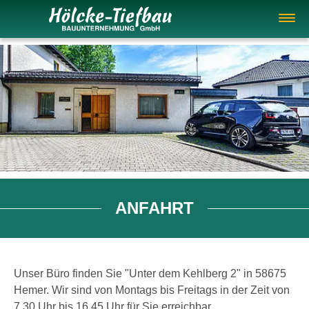
Springe direkt zu:
Pause
Hauptmenü
Inhalt
ANFAHRT
Unser Büro finden Sie "Unter dem Kehlberg 2" in 58675
Hemer. Wir sind von Montags bis Freitags in der Zeit von
7.30 Uhr bis 16.45 Uhr für Sie erreichbar.