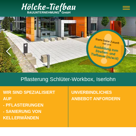
Pause
Springe direkt zu:
Hauptmenü
Inhalt
Pflasterung Schlüter-Workbox, Iserlohn
Pflasterung Wilde Ente, Iserlohn
WIR SIND SPEZIALISIERT
UNVERBINDLICHES
AUF
ANBEBOT ANFORDERN
- PFLASTERUNGEN
-
SANIERUNG VON
KELLERWÄNDEN